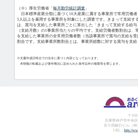
（※）厚生労働省「
毎月勤労統計調査
」
日本標準産業分類に基づく16大産業に属する事業所で常用労働者
5人以上を雇用する事業所を対象にした調査です。きまって支給す
は、賞与を支給した事業所ごとに算出した「きまって支給する給与
（支給月数）の1事業所当たりの平均です。支給労働者数割合は、
を支給した事業所の全常用労働者数（当該事業所で賞与の支給を受
割合です。支給事業所数割合とは、事業所総数に対する賞与を支給
※文書作成日時点での法令に基づく内容となっております。
本情報の転載および著作権法に定められた条件以外の複製等を禁じます。
〒650
兵庫県神戸市中央区
百十四銀行ビル（神
URL：
http://ww