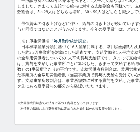
一般診療所の2025年の結果をみると、1人平均支給額は5～29人、
しました。きまって支給する給与に対する支給割合も同様です。支
数割合は、5～29人はどちらも増加、30～99人はどちらも減少して
最低賃金の引き上げなどに伴い、給与の引き上げが続いています
与と同様ではないことがうかがえます。今年の夏季賞与は、どのよ
（※）厚生労働省「
毎月勤労統計調査
」
日本標準産業分類に基づく16大産業に属する、常用労働者5人以上
した約3.3万事業所を対象にした調査です。支給労働者1人平均支
の全常用労働者についての1人平均賞与支給額です。きまって支給
は、賞与を支給した事業所ごとに算出した、きまって支給する給与
数）の1事業所当たりの平均です。支給労働者数割合は、常用労働
た事業所の全常用労働者数（当該事業所で賞与の支給を受けていな
す。支給事業所数割合は、事業所総数に対する賞与を支給した事業
ク先にある夏季賞与の部分から確認いただけます。
※文書作成日時点での法令に基づく内容となっております。
本情報の転載および著作権法に定められた条件以外の複製等を禁じます。