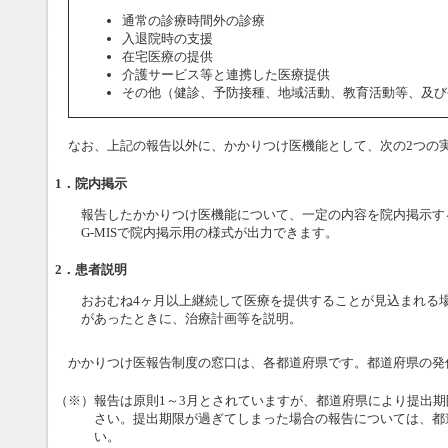
通常の診療時間外の診療
入退院時の支援
在宅医療の提供
介護サービス等と連携した医療提供
その他（健診、予防接種、地域活動、教育活動等、及び
なお、上記の報告以外に、かかりつけ医機能として、次の2つの
1．院内掲示
報告したかかりつけ医機能について、一定の内容を院内掲示す
G-MISで院内掲示用の様式が出力できます。
2．患者説明
おおむね4ヶ月以上継続して医療を提供することが見込まれる
があったときに、治療計画等を説明。
かかりつけ医報告制度の窓口は、各都道府県です。都道府県の発
（※）報告は原則1～3月とされていますが、都道府県により提出
さい。提出期限が過ぎてしまった場合の報告については、都
い。