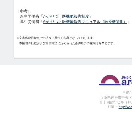
［参考］
厚生労働省「
かかりつけ医機能報告制度
」
厚生労働省「
かかりつけ医機能報告マニュアル（医療機関用）
」
※文書作成日時点での法令に基づく内容となっております。
本情報の転載および著作権法に定められた条件以外の複製等を禁じます。
〒650
兵庫県神戸市中央区
百十四銀行ビル（神
URL：
http://ww