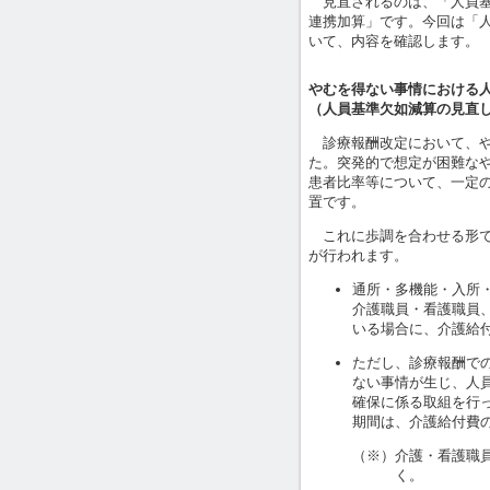
見直されるのは、「人員基
連携加算」です。今回は「
いて、内容を確認します。
やむを得ない事情における
（人員基準欠如減算の見直
診療報酬改定において、や
た。突発的で想定が困難な
患者比率等について、一定
置です。
これに歩調を合わせる形で
が行われます。
通所・多機能・入所
介護職員・看護職員
いる場合に、介護給
ただし、診療報酬で
ない事情が生じ、人
確保に係る取組を行っ
期間は、介護給付費
（※）介護・看護職
く。