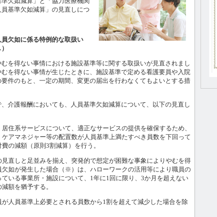
準欠如減算」と「協力医療機関
人員基準欠如減算」の見直しにつ
人員欠如に係る特例的な取扱い
し）
むを得ない事情における施設基準等に関する取扱いが見直されまし
やむを得ない事情が生じたときに、施設基準で定める看護要員や入院
の要件のもと、一定の期間、変更の届出を行わなくてもよいとする措
、介護報酬においても、人員基準欠如減算について、以下の見直し
・居住系サービスについて、適正なサービスの提供を確保するため、
、ケアマネジャー等の配置数が人員基準上満たすべき員数を下回って
付費の減額（原則3割減算）を行う。
の見直しと足並みを揃え、突発的で想定が困難な事象によりやむを得
員欠如が発生した場合（※）は、ハローワークの活用等により職員の
ている事業所・施設について、1年に1回に限り、3か月を超えない
の減額を猶予する。
員が人員基準上必要とされる員数から1割を超えて減少した場合を除