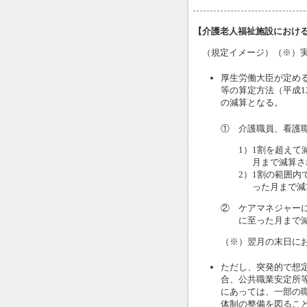
【介護老人福祉施設におけ
（規定イメージ）（※）実
厚生労働大臣が定め
等の算定方法（平成1
の減算となる。
① 介護職員、看護
1）1割を超え
月まで減算さ
2）1割の範囲
った月まで減
② ケアマネジャー
に至った月まで
（※）翌月の末日に
ただし、突発的で想
合、公共職業安定所
にあっては、一部の
体制の整備を図ること