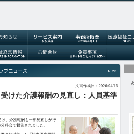
文書作成日：2026/04/16
を受けた介護報酬の見直し：人員基準
受け、介護報酬も一部見直しが行
の分科会で報告されました。