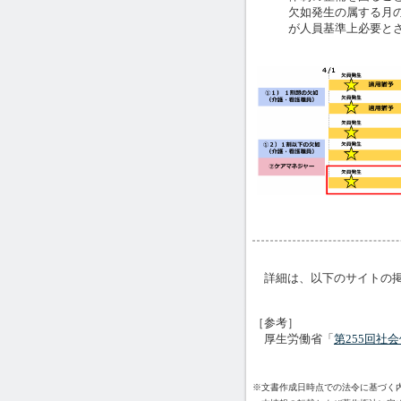
欠如発生の属する月
が人員基準上必要と
詳細は、以下のサイトの掲
［参考］
厚生労働省「
第255回社
※文書作成日時点での法令に基づく