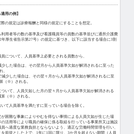
る適用の例】
際の規定は診療報酬と同様の規定にすることを想定。
る利用者等の数の基準及び看護職員等の員数の基準並びに通所介護費
2年厚生省告示第27号）の規定に基づき、以下に該当する場合に3割
職員について、人員基準上必要とされる員数から、
て減少した場合は、その翌月から人員基準欠如が解消されるに至った
れ、
内で減少した場合は、その翌々月から人員基準欠如が解消されるに至
算（※）される。
について、人員欠如した月の翌々月から人員基準欠如が解消される
減算（※）される。
おいて人員基準を満たすに至っている場合を除く。
定が困難な事象によりやむを得ない事情による人員欠如が生じた場
等の活用等により職員の確保に係る取組を行っている事業所又は施設
職員へ過度な業務負担とならないよう、適正な労働時間管理を行い、
を前提とした上で、1年に1回に限り、3か月を超えない期間（人員