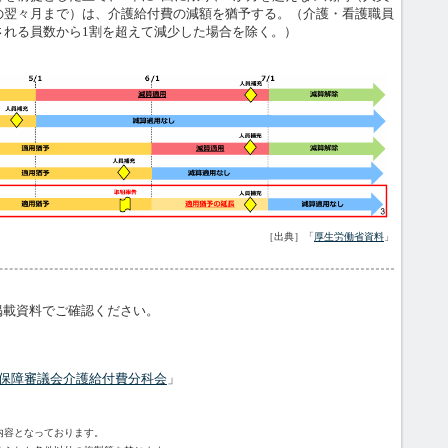
の翌々月まで）は、介護給付費の減額を猶予する。（介護・看護職員
される員数から1割を超えて減少した場合を除く。）
［出典］「
厚生労働省資料
」
載資料でご確認ください。
会保障審議会介護給付費分科会
」
内容となっております。