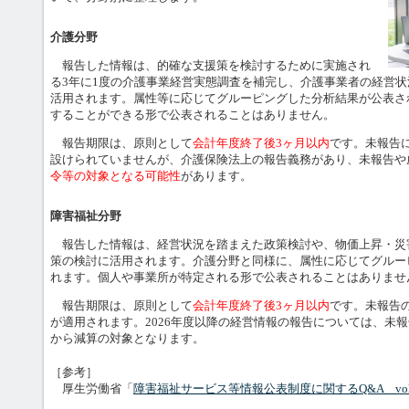
介護分野
報告した情報は、的確な支援策を検討するために実施され
る3年に1度の介護事業経営実態調査を補完し、介護事業者の経営
活用されます。属性等に応じてグルーピングした分析結果が公表さ
することができる形で公表されることはありません。
報告期限は、原則として
会計年度終了後3ヶ月以内
です。未報告
設けられていませんが、介護保険法上の報告義務があり、未報告や
令等の対象となる可能性
があります。
障害福祉分野
報告した情報は、経営状況を踏まえた政策検討や、物価上昇・災
策の検討に活用されます。介護分野と同様に、属性に応じてグルー
れます。個人や事業所が特定される形で公表されることはありませ
報告期限は、原則として
会計年度終了後3ヶ月以内
です。未報告
が適用されます。2026年度以降の経営情報の報告については、未
から減算の対象となります。
［参考］
厚生労働省「
障害福祉サービス等情報公表制度に関するQ&A vol.