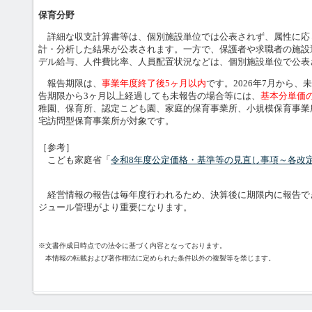
保育分野
詳細な収支計算書等は、個別施設単位では公表されず、属性に応
計・分析した結果が公表されます。一方で、保護者や求職者の施設
デル給与、人件費比率、人員配置状況などは、個別施設単位で公表
報告期限は、
事業年度終了後5ヶ月以内
です。2026年7月から
告期限から3ヶ月以上経過しても未報告の場合等には、
基本分単価
稚園、保育所、認定こども園、家庭的保育事業所、小規模保育事業
宅訪問型保育事業所が対象です。
［参考］
こども家庭省「
令和8年度公定価格・基準等の見直し事項～各改
経営情報の報告は毎年度行われるため、決算後に期限内に報告で
ジュール管理がより重要になります。
※文書作成日時点での法令に基づく内容となっております。
本情報の転載および著作権法に定められた条件以外の複製等を禁じます。